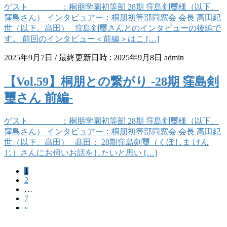
ゲスト ：桐朋学園初等部 28期 窪島剣璽様（以下、
窪島さん） インタビュアー：桐朋初等部同窓会 会長 髙田紀
世（以下、髙田） 窪島剣璽さんとのインタビューの後編で
す。 前回のインタビュー＜前編＞はこ […]
2025年9月7日
/ 最終更新日時 :
2025年9月8日
admin
【Vol.59】桐朋との繋がり -28期 窪島剣
璽さん 前編-
ゲスト ：桐朋学園初等部 28期 窪島剣璽様（以下、
窪島さん） インタビュアー：桐朋初等部同窓会 会長 髙田紀
世（以下、髙田） 髙田： 28期窪島剣璽（くぼしま けん
じ）さんにお伺いお話をしたいと思い […]
固
1
投
固
2
定
稿
…
定
ペ
固
7
ペ
ー
の
»
定
ー
ジ
ペ
ペ
ジ