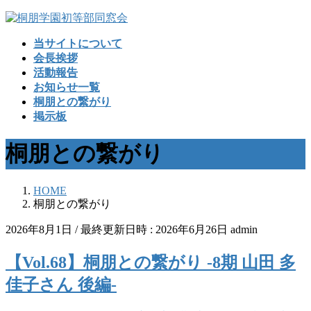
コ
ナ
ン
ビ
当サイトについて
テ
ゲ
会長挨拶
ン
ー
活動報告
ツ
シ
お知らせ一覧
へ
ョ
桐朋との繋がり
ス
ン
掲示板
キ
に
ッ
移
桐朋との繋がり
プ
動
HOME
桐朋との繋がり
2026年8月1日
/ 最終更新日時 :
2026年6月26日
admin
【Vol.68】桐朋との繋がり -8期 山田 多
佳子さん 後編-