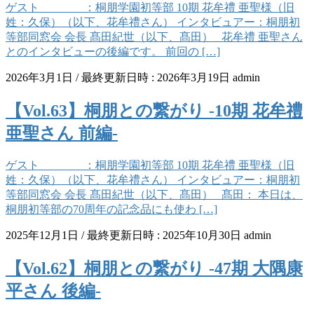
ゲスト ：桐朋学園初等部 10期 花牟禮 亜聖様（旧
姓：久保）（以下、花牟禮さん） インタビュアー：桐朋初
等部同窓会 会長 髙田紀世（以下、髙田） 花牟禮 亜聖さん
とのインタビューの後編です。 前回の […]
2026年3月1日
/ 最終更新日時 :
2026年3月19日
admin
【Vol.63】桐朋との繋がり -10期 花牟禮
亜聖さん 前編-
ゲスト ：桐朋学園初等部 10期 花牟禮 亜聖様（旧
姓：久保）（以下、花牟禮さん） インタビュアー：桐朋初
等部同窓会 会長 髙田紀世（以下、髙田） 髙田： 本日は、
桐朋初等部の70周年の記念品にも使わ […]
2025年12月1日
/ 最終更新日時 :
2025年10月30日
admin
【Vol.62】桐朋との繋がり -47期 大隅康
平さん 後編-