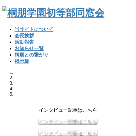
コ
ナ
ン
ビ
テ
ゲ
ン
ー
当サイトについて
ツ
シ
会長挨拶
へ
ョ
活動報告
ス
ン
お知らせ一覧
キ
に
桐朋との繋がり
ッ
移
掲示板
プ
動
インタビュー記事はこちら
インタビュー記事はこちら
インタビュー記事はこちら