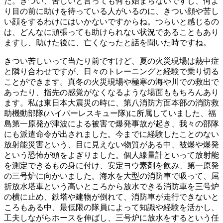
た。きつい、苦しいと言っても何も始まらないですし、何よ
り目の前に助けを待っている人がいるのに、きつい顔や苦し
い顔をするわけにはいかないですからね。つらいと感じるの
は、どんなに頑張っても助けられない状況であることもあり
ますし、助けた後に、亡くなったと話を聞いた時ですね。
きつい苦しいって当たり前ですけど、夏の火災現場は熱中症
と隣り合わせですが、日々のトレーニングと経験で乗り切る
ことができます。真冬の火災現場や極寒の海や川での救出で
あったり、指先の感覚がなくなるような場面ももちろんあり
ます。私は東日本大震災の時に、第八消防方面本部の消防救
助機動部隊(ハイパーレスキュー隊)に所属していました、福
島第一原発が津波による被害で爆発事故が起き、我々の部隊
にも派遣命令が出されました。今までに経験したことのない
放射能災害という、目に見えない物質がある中、被爆や爆発
という恐怖が頭をよぎりました。個人線量計といって放射能
を測定できるもの身に付け、安定ヨウ素剤を飲み、第一原発
の三号炉に向かいました。海水を大型の消防車で吸って、屈
折放水塔車という高いところから放水できる消防車を三号炉
の横に止め、鉄塔や建物が倒れて、消防車が走行できないと
ころもある中、最低限の隊員によって知識や経験を活かし、
工夫しながらホースを伸ばし、三号炉に放水をするという任