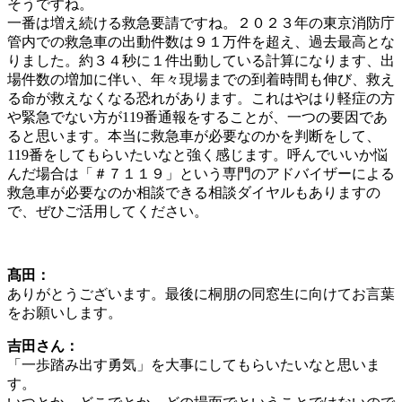
そうですね。
一番は増え続ける救急要請ですね。２０２３年の東京消防庁
管内での救急車の出動件数は９１万件を超え、過去最高とな
りました。約３４秒に１件出動している計算になります、出
場件数の増加に伴い、年々現場までの到着時間も伸び、救え
る命が救えなくなる恐れがあります。これはやはり軽症の方
や緊急でない方が119番通報をすることが、一つの要因であ
ると思います。本当に救急車が必要なのかを判断をして、
119番をしてもらいたいなと強く感じます。呼んでいいか悩
んだ場合は「＃７１１９」という専門のアドバイザーによる
救急車が必要なのか相談できる相談ダイヤルもありますの
で、ぜひご活用してください。
髙田：
ありがとうございます。最後に桐朋の同窓生に向けてお言葉
をお願いします。
吉田さん：
「一歩踏み出す勇気」を大事にしてもらいたいなと思いま
す。