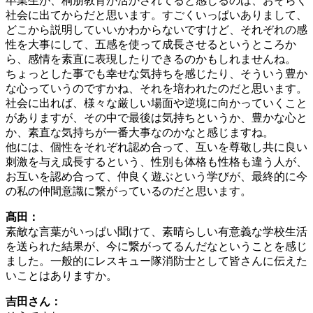
卒業生が、桐朋教育が活かされてると感じるのは、おそらく
社会に出てからだと思います。すごくいっぱいありまして、
どこから説明していいかわからないですけど、それぞれの感
性を大事にして、五感を使って成長させるというところか
ら、感情を素直に表現したりできるのかもしれませんね。
ちょっとした事でも幸せな気持ちを感じたり、そういう豊か
な心っていうのですかね、それを培われたのだと思います。
社会に出れば、様々な厳しい場面や逆境に向かっていくこと
がありますが、その中で最後は気持ちというか、豊かな心と
か、素直な気持ちが一番大事なのかなと感じますね。
他には、個性をそれぞれ認め合って、互いを尊敬し共に良い
刺激を与え成長するという、性別も体格も性格も違う人が、
お互いを認め合って、仲良く遊ぶという学びが、最終的に今
の私の仲間意識に繋がっているのだと思います。
髙田：
素敵な言葉がいっぱい聞けて、素晴らしい有意義な学校生活
を送られた結果が、今に繋がってるんだなということを感じ
ました。一般的にレスキュー隊消防士として皆さんに伝えた
いことはありますか。
吉田さん：