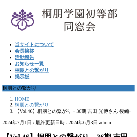
コ
ナ
ン
ビ
テ
ゲ
ン
ー
ツ
シ
へ
ョ
当サイトについて
ス
ン
会長挨拶
キ
に
活動報告
ッ
移
お知らせ一覧
プ
動
桐朋との繋がり
掲示板
桐朋との繋がり
HOME
桐朋との繋がり
【Vol.46】桐朋との繋がり – 36期 吉田 光博さん 後編-
2024年7月1日
/ 最終更新日時 :
2024年6月3日
admin
【Vol.46】桐朋との繋がり – 36期 吉田