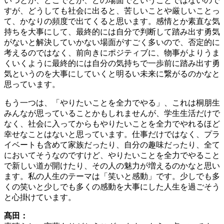
いつとか、どこでとか、どの場面でということではないので
すが、どうしても社会に出ると、苦しいことや厳しいことっ
て、かなりの頻度で出てくると思います。感情とか素直な気
持ちを大事にして、最終的には自分で判断して踏み出す勇気
がないと解決していかない場面がすごく多いので、否定的に
考えるのではなく、前向きにポジティブに、物事がよりうま
くいくように最終的には自分の気持ちで一歩前に踏み出す勇
気というのを大事にしていくと明るい未来に繋がるのかなと
思っています。
もう一つは、「やりたいことを全力でやる」、これは桐朋生
みんなが思っていることかもしれませんが、学生生活だけで
なく、社会に入ってからもやりたいことを全力でやれるほど
幸せなことはないと思っています。仕事だけではなく、プラ
イベートも含めて家族だったり、自分の趣味だったり、全て
においてそうなのですけど、やりたいことを全力でやること
で新しい道が開けたり、その人の魅力が増えるのかなと思い
ます。私の人生のテーマは「笑いと感動」です。少しでも多
くの笑いと少しでも多くの感動を大事にした人生を過ごそう
と心掛けています。
髙田：