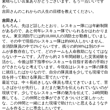
素晴らしい言葉ありがとうございます。もう一点いいです
か。
吉田さんのこれからの人生の目標を教えてください。
吉田さん：
もちろん、先ほど話したとおり、レスキュー隊には年齢制限
があるので、あと何年レスキュー隊でいられるかはわかりま
せん。東京消防庁には約18,000人の消防士が勤務していまし
て、その中で現役のレスキュー隊は約600人しかいません、
全消防隊員の中で2%ぐらいです。残りの約98%は別のチー
ムが多数存在していて、どのチームも人命救助になくてはな
らないチームです。入庁から約２５年間経験した災害経験を
活かし、今後は部下指導やレスキューを目指す若者の手助け
ができたらなと考えています。今現在はレスキュー隊の隊長
に就任したばかりなので、自分の隊員達を少しでも現場で自
信を持って動ける隊員に育てたいです。
最近では、中々長続きしない隊員も増えてきていまして、苦
しさばかりが先行し、まだまだ魅力を伝えられていないのが
現状です。少しでもレスキュー隊の魅力を伝えて、24時間勤
務しても、この仲間と仕事ができてきついけど楽しかった
な、この仲間と一緒にまた現場で助けたいと思えるようなチ
ームを作ることに専念したいです。