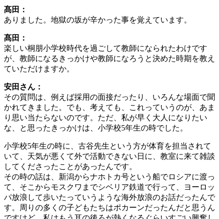
髙田：
ありました。地獄の坂が辛かった事を覚えています。
髙田：
楽しい桐朋小学校時代を過ごして教師になられたわけです
が、教師になるきっかけや教師になろうと決めた時期を教え
ていただけますか。
安田さん：
その質問は、例えば採用の面接だったり、いろんな場面で聞
かれてきました。でも、考えても、これっていうのが、あま
り思い当たらないのです。ただ、私が早く大人になりたい
な、と思ったきっかけは、小学校5年生の時でした。
小学校5年生の時に、古谷先生という方が体育を担当されて
いて、天気が悪くて外で活動できない日に、教室に来て雑談
してくださったことがあったんです。
その時の話は、新潟からナホトカ号という船でロシアに渡っ
て、そこからモスクワまでシベリア鉄道で行って、ヨーロッ
パ放浪して歩いたっていうような海外放浪のお話だったんで
す。周りの多くの子どもたちはポカーンだったんだと思うん
ですけど、私はもう耳の後ろが熱くなるぐらいすごい興奮し