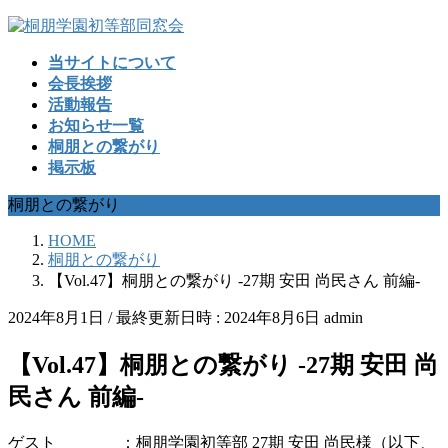
コ
ナ
ン
ビ
当サイトについて
テ
ゲ
会長挨拶
ン
ー
活動報告
ツ
シ
お知らせ一覧
へ
ョ
桐朋との繋がり
ス
ン
掲示板
キ
に
ッ
移
桐朋との繋がり
プ
動
HOME
桐朋との繋がり
【Vol.47】桐朋との繋がり -27期 安田 尚民さん 前編-
2024年8月1日
/ 最終更新日時 :
2024年8月6日
admin
【Vol.47】桐朋との繋がり -27期 安田 尚
民さん 前編-
ゲスト ：桐朋学園初等部 27期 安田 尚民様（以下、