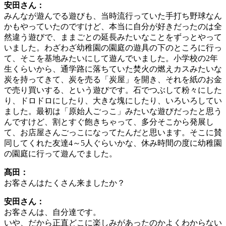
安田さん：
みんなが遊んでる遊びも、当時流行っていた手打ち野球なん
かもやっていたのですけど、本当に自分が好きだったのは全
然違う遊びで、ままごとの延長みたいなことをずっとやって
いました。わざわざ幼稚園の園庭の遊具の下のところに行っ
て、そこを基地みたいにして遊んでいました。小学校の2年
生くらいから、通学路に落ちていた焚火の燃えカスみたいな
炭を持ってきて、炭を売る「炭屋」を開き、それを紙のお金
で売り買いする、という遊びです。石でつぶして粉々にした
り、ドロドロにしたり、大きな塊にしたり、いろいろしてい
ました。最初は「原始人ごっこ」みたいな遊びだったと思う
んですけど、割とすぐ飽きちゃって、多分そこから発展し
て、お店屋さんごっこになってたんだと思います。そこに賛
同してくれた友達4～5人ぐらいかな、休み時間の度に幼稚園
の園庭に行って遊んでました。
髙田：
お客さんはたくさん来ましたか？
安田さん：
お客さんは、自分達です。
いや、だから正直どこに楽しみがあったのかよくわからない