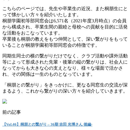
こちらのページでは、先生や卒業生の近況、また桐朋生にと
って懐かしい方々を紹介いたします。
桐朋学園初等部同窓会は6,571名（2021年度3月時点）の会員
から構成され、卒業生間の親睦と母校への貢献を目的に活発
な活動をおこなっています。
卒業後も桐朋の教えをもつ仲間として、深い繋がりをもって
いることが桐朋学園初等部同窓会の特徴です。
同期生同士の横の繋がりだけでなく、クラブ活動や課外活動
等によって形成された先輩・後輩の縦の繋がりは、社会人に
なってからも大きな心の支えとなり、様々な場面で活かさ
れ、その関係は一生のものとなっています。
「桐朋との繋がり」をきっかけに、更なる同窓生の交流が深
まるよう、これから繋がりの深い方々を紹介していきます。
前の記事
【Vol.46】桐朋との繋がり – 36期 吉田 光博さん 後編-