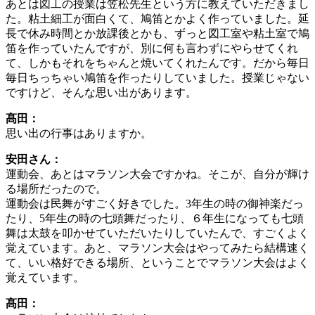
あとは図工の授業は笠松先生という方に教えていただきまし
た。粘土細工が面白くて、鳩笛とかよく作っていました。延
長で休み時間とか放課後とかも、ずっと図工室や粘土室で鳩
笛を作っていたんですが、別に何も言わずにやらせてくれ
て、しかもそれをちゃんと焼いてくれたんです。だから毎日
毎日ちっちゃい鳩笛を作ったりしていました。授業じゃない
ですけど、そんな思い出があります。
髙田：
思い出の行事はありますか。
安田さん：
運動会、あとはマラソン大会ですかね。そこが、自分が輝け
る場所だったので。
運動会は民舞がすごく好きでした。3年生の時の御神楽だっ
たり、5年生の時の七頭舞だったり、６年生になっても七頭
舞は太鼓を叩かせていただいたりしていたんで、すごくよく
覚えています。あと、マラソン大会はやってみたら結構速く
て、いい格好できる場所、ということでマラソン大会はよく
覚えています。
髙田：