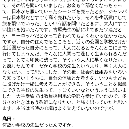
て、その話を聞いていました。お金も全部なくなっちゃっ
て、日本から履いていったジーンズを売ったとか、ジャンパ
ーは日本製だとすごく高く売れたから、それを生活費にして
旅を繋いでいった、とかいう話を聞いたときに、大人にすご
い憧れを抱いたんです。古屋先生の話に出てきたソ連だと
か、ヨーロッパだとかって言われてもよくわからなかったん
ですが、自分の住んでるところと、近くの公園と学校だけが
生活圏だった自分にとって、大人になるとそんなとこにまで
行けてしまうんだ、そんなに人間って逞しく生きられるんだ
って、とても印象に残って、そういう大人に早くなりたい、
と感じたんです。だから学校の先生というより、早く大人に
なりたい、って思いました。その後、社会の仕組みをいろい
ろ知っていくうちに、自分の体験とか考えを、いつも子ども
に投げかけ一緒に考えることができる、そういうことを職業
にできる学校の先生って、すごくいいなというふうに思いま
した。大学受験では教員採用系の学部を受けていたので、多
分そのときはもう教師になりたい、と強く思っていたと思い
ます。本当は当時の心境はよく覚えていないのですが。
髙田：
何故小学校の先生だったんですか。