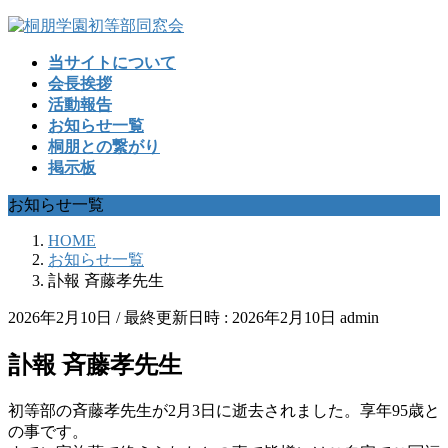
コ
ナ
ン
ビ
当サイトについて
テ
ゲ
会長挨拶
ン
ー
活動報告
ツ
シ
お知らせ一覧
へ
ョ
桐朋との繋がり
ス
ン
掲示板
キ
に
ッ
移
お知らせ一覧
プ
動
HOME
お知らせ一覧
訃報 斉藤孝先生
2026年2月10日
/ 最終更新日時 :
2026年2月10日
admin
訃報 斉藤孝先生
初等部の斉藤孝先生が2月3日に逝去されました。享年95歳と
の事です。