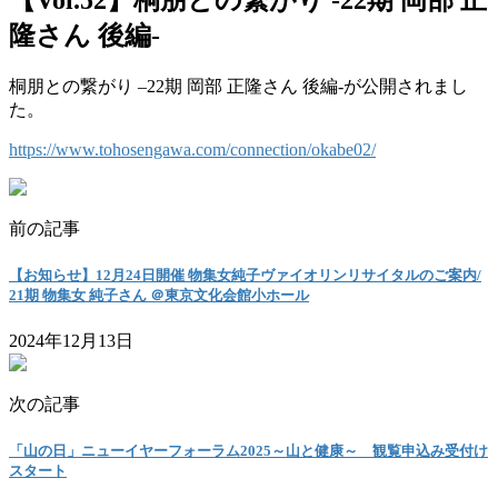
隆さん 後編-
桐朋との繋がり –22期 岡部 正隆さん 後編-が公開されまし
た。
https://www.tohosengawa.com/connection/okabe02/
前の記事
【お知らせ】12月24日開催 物集⼥純⼦ヴァイオリンリサイタルのご案内/
21期 物集女 純子さん ＠東京文化会館小ホール
2024年12月13日
次の記事
「山の日」ニューイヤーフォーラム2025～山と健康～ 観覧申込み受付け
スタート