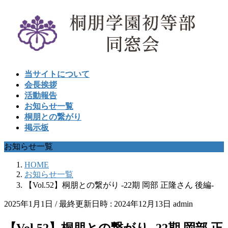
コ
ナ
ン
ビ
テ
ゲ
ン
ー
ツ
シ
へ
ョ
当サイトについて
ス
ン
会長挨拶
キ
に
活動報告
ッ
移
お知らせ一覧
プ
動
桐朋との繋がり
掲示板
お知らせ一覧
HOME
お知らせ一覧
【Vol.52】桐朋との繋がり -22期 岡部 正隆さん 後編-
2025年1月1日
/ 最終更新日時 :
2024年12月13日
admin
【Vol.52】桐朋との繋がり -22期 岡部 正