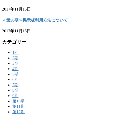
2017年11月15日
＜第50期＞掲示板利用方法について
2017年11月15日
カテゴリー
1期
2期
3期
4期
5期
6期
7期
8期
9期
第10期
第11期
第12期