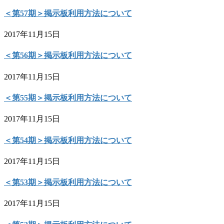
＜第57期＞掲示板利用方法について
2017年11月15日
＜第56期＞掲示板利用方法について
2017年11月15日
＜第55期＞掲示板利用方法について
2017年11月15日
＜第54期＞掲示板利用方法について
2017年11月15日
＜第53期＞掲示板利用方法について
2017年11月15日