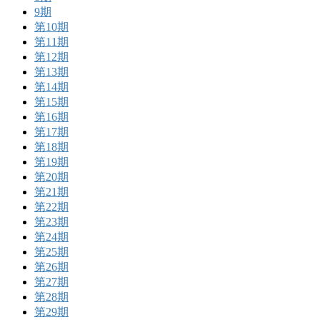
9期
第10期
第11期
第12期
第13期
第14期
第15期
第16期
第17期
第18期
第19期
第20期
第21期
第22期
第23期
第24期
第25期
第26期
第27期
第28期
第29期