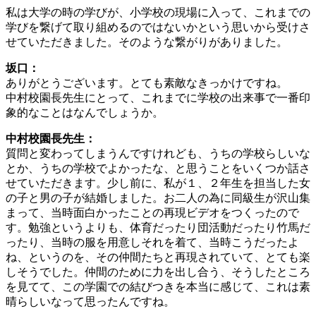
私は大学の時の学びが、小学校の現場に入って、これまでの
学びを繋げて取り組めるのではないかという思いから受けさ
せていただきました。そのような繋がりがありました。
坂口：
ありがとうございます。とても素敵なきっかけですね。
中村校園長先生にとって、これまでに学校の出来事で一番印
象的なことはなんでしょうか。
中村校園長先生：
質問と変わってしまうんですけれども、うちの学校らしいな
とか、うちの学校でよかったな、と思うことをいくつか話さ
せていただきます。少し前に、私が１、２年生を担当した女
の子と男の子が結婚しました。お二人の為に同級生が沢山集
まって、当時面白かったことの再現ビデオをつくったので
す。勉強というよりも、体育だったり団活動だったり竹馬だ
ったり、当時の服を用意しそれを着て、当時こうだったよ
ね、というのを、その仲間たちと再現されていて、とても楽
しそうでした。仲間のために力を出し合う、そうしたところ
を見てて、この学園での結びつきを本当に感じて、これは素
晴らしいなって思ったんですね。