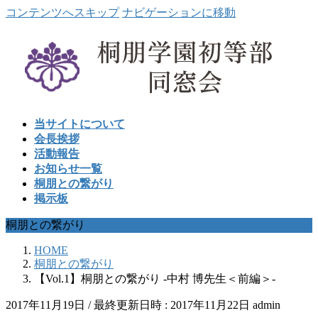
コンテンツへスキップ
ナビゲーションに移動
当サイトについて
会長挨拶
活動報告
お知らせ一覧
桐朋との繋がり
掲示板
桐朋との繋がり
HOME
桐朋との繋がり
【Vol.1】桐朋との繋がり -中村 博先生＜前編＞-
2017年11月19日
/ 最終更新日時 :
2017年11月22日
admin