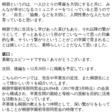
桐朋というのは、一人ひとりの尊厳を大切にすると共に、み
んなが幸せになるコミュニティーをつくっていると思うので
す。「自主」「協働」などを大切に、人間性豊かな人たちが
育っていると思います。
桐朋で共に生活をし学びあった喜びもあり、それ以降の繋が
りとして、ずっとあるという所がすごいなーって思った印象
的な事。そういう繋がりということがこの学園で育まれるこ
とは嬉しいことだし、素晴らしいことだなんて思いました。
坂口：
素敵なエピソードですね！ありがとうございます。
次回、後編を＜12月20日＞に掲載を予定しています。
こちらのページでは、先生や卒業生の近況、また桐朋生にと
って懐かしい方々を紹介いたします。
桐朋学園初等部同窓会は6,094名（2017年度3月時点）の会員
から構成され、卒業生間の親睦と母校への貢献を目的に活発
な活動をおこなっています。
卒業後も桐朋の教えをもつ仲間として、深い繋がりをもって
いることが桐朋学園初等部同窓会の特徴です。