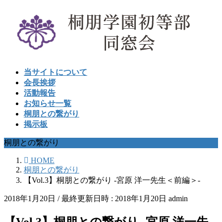
コ
ナ
ン
ビ
テ
ゲ
ン
ー
ツ
シ
へ
ョ
当サイトについて
ス
ン
会長挨拶
キ
に
活動報告
ッ
移
お知らせ一覧
プ
動
桐朋との繋がり
掲示板
桐朋との繋がり
HOME
桐朋との繋がり
【Vol.3】桐朋との繋がり -宮原 洋一先生＜前編＞-
2018年1月20日
/ 最終更新日時 :
2018年1月20日
admin
【Vol.3】桐朋との繋がり -宮原 洋一先