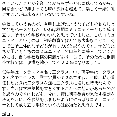
そういったことが卒業してからもずっと心に残ってるから、
同窓会などで集まっても時の流れを超えて、楽しく一緒に過
ごすことが出来るんじゃないですかね。
学校っていうものが、今申し上げたような子どもの暮らしと
学びをベースとした、いわば桐朋コミュニティーとして成り
立つ、そういう学校がいいなと思っていました。このコミュ
ニティーというのは、初等教育ではとても大事なことで、そ
こでこそ主体的な子どもが育つのだと思うのです。子どもた
ちが子どもたちのコミュニティーで自主的に暮らしていくた
めには、自ら学校規模の問題がありまして、そのために桐朋
小学校では、規模を縮小して４３２名になりました。
低学年は一クラス２４名で三クラス、中、高学年は一クラス
３６名で二クラス、学年定員が７２名ですね。当時、私が着
任したときは二クラスを逆に三クラスに増した時代なんで
す。当時は学校規模を大きくすることへの想いがあったのだ
と思うのですけれども、今は、特に初等教育が果たす役割を
考えた時に、今お話をしましたようにやっぱりコミュニティ
ーとして成り立つ学校というのは必須だと思うんです。
坂口：