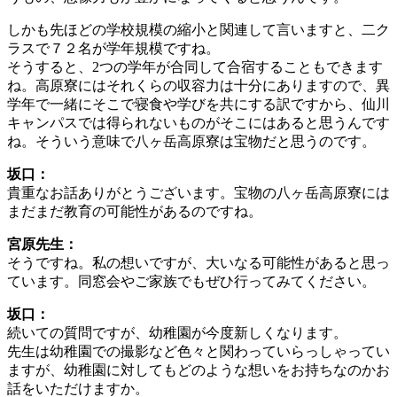
しかも先ほどの学校規模の縮小と関連して言いますと、二ク
ラスで７２名が学年規模ですね。
そうすると、2つの学年が合同して合宿することもできます
ね。高原寮にはそれくらの収容力は十分にありますので、異
学年で一緒にそこで寝食や学びを共にする訳ですから、仙川
キャンパスでは得られないものがそこにはあると思うんです
ね。そういう意味で八ヶ岳高原寮は宝物だと思うのです。
坂口：
貴重なお話ありがとうございます。宝物の八ヶ岳高原寮には
まだまだ教育の可能性があるのですね。
宮原先生：
そうですね。私の想いですが、大いなる可能性があると思っ
ています。同窓会やご家族でもぜひ行ってみてください。
坂口：
続いての質問ですが、幼稚園が今度新しくなります。
先生は幼稚園での撮影など色々と関わっていらっしゃってい
ますが、幼稚園に対してもどのような想いをお持ちなのかお
話をいただけますか。