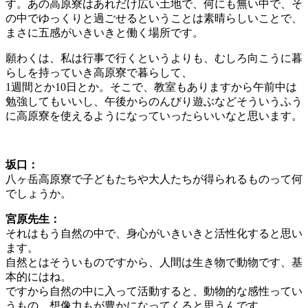
す。あの高原寮はあれだけ広い土地で、何にも無い中で、そ
の中でゆっくりと過ごせるということは素晴らしいことで、
まさに五感がいきいきと働く場所です。
願わくは、私は行事で行くというよりも、むしろ向こうに暮
らしを持っていき高原寮で暮らして、
1週間とか10日とか。そこで、教室もありますから午前中は
勉強してもいいし、午後からのんびり遊ぶなどそういうふう
に高原寮を使えるようになっていったらいいなと思います。
坂口：
八ヶ岳高原寮で子どもたちや大人たちが得られるものって何
でしょうか。
宮原先生：
それはもう自然の中で、身心がいきいきと活性化すると思い
ます。
自然とはそういものですから、人間は生き物で動物です、基
本的にはね。
ですから自然の中に入って活動すると、動物的な感性ってい
うもの、想像力もが豊かになってくると思うんです。