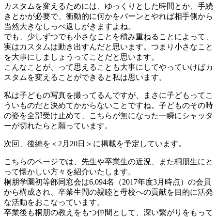
カスタムを変えるためには、ゆっくりとした時間とか、手続
きとかが必要で、衝動的に何かをバーンとやれば相手側から
当然大きなしっぺ返しがきますよね。
でも、少しずつでも小さなことを積み重ねることによって、
実はカスタムは動き出すんだと思います。つまり小さなこと
を大事にしましょうってことだと思います。
こんなことが、って思えることも大事にしてやっていけばカ
スタムを変えることができると私は思います。
私は子どもの写真を撮ってるんですが、まさに子どもってこ
ういものだと決めてかからないことですね。子どものその時
の姿を全部受け止めて、こちらが無になった一瞬にシャッタ
ーが切れたらと願っています。
次回、後編を＜2月20日＞に掲載を予定しています。
こちらのページでは、先生や卒業生の近況、また桐朋生にと
って懐かしい方々を紹介いたします。
桐朋学園初等部同窓会は6,094名（2017年度3月時点）の会員
から構成され、卒業生間の親睦と母校への貢献を目的に活発
な活動をおこなっています。
卒業後も桐朋の教えをもつ仲間として、深い繋がりをもって