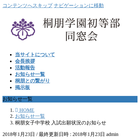
コンテンツへスキップ
ナビゲーションに移動
当サイトについて
会長挨拶
活動報告
お知らせ一覧
桐朋との繋がり
掲示板
お知らせ一覧
HOME
お知らせ一覧
桐朋女子中学校 入試出願状況のお知らせ
2018年1月23日
/ 最終更新日時 :
2018年1月23日
admin