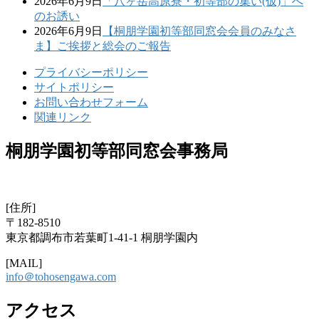
2026年6月9日
「八ヶ岳高原寮・初等部の集い(仮)」へ
のお誘い
2026年6月9日
【桐朋学園初等部同窓会会員のみなさ
ま】ご挨拶と総会のご報告
プライバシーポリシー
サイトポリシー
お問い合わせフォーム
関連リンク
桐朋学園初等部同窓会事務局
[住所]
〒182-8510
東京都調布市若葉町1-41-1 桐朋学園内
[MAIL]
info＠tohosengawa.com
アクセス